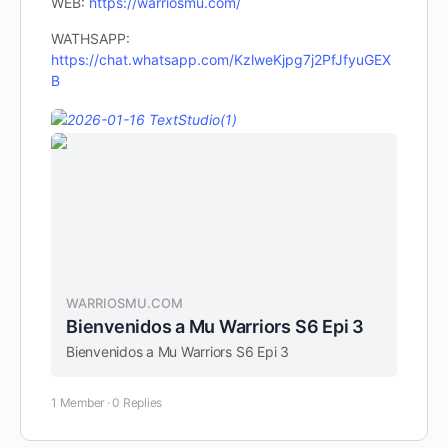
WEB:
https://warriosmu.com/
WATHSAPP:
https://chat.whatsapp.com/KzlweKjpg7j2PfJfyuGEX
B
WARRIOSMU.COM
Bienvenidos a Mu Warriors S6 Epi 3
Bienvenidos a Mu Warriors S6 Epi 3
1 Member
·
0 Replies